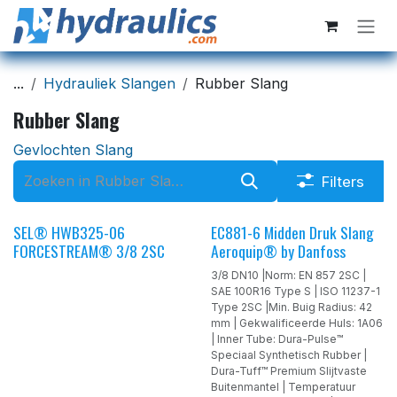
Overslaan naar inhoud
...
Hydrauliek Slangen
Rubber Slang
Rubber Slang
Gevlochten Slang
Filters
SEL® HWB325-06
EC881-6 Midden Druk Slang
FORCESTREAM® 3/8 2SC
Aeroquip® by Danfoss
3/8 DN10 |Norm: EN 857 2SC |
SAE 100R16 Type S | ISO 11237-1
Type 2SC |Min. Buig Radius: 42
mm | Gekwalificeerde Huls: 1A06
| Inner Tube: Dura-Pulse™
Speciaal Synthetisch Rubber |
Dura-Tuff™ Premium Slijtvaste
Buitenmantel | Temperatuur